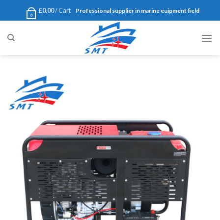
Ski
£
0.00
Cart /
Professional supplier in marine euipment field
0
t
conten