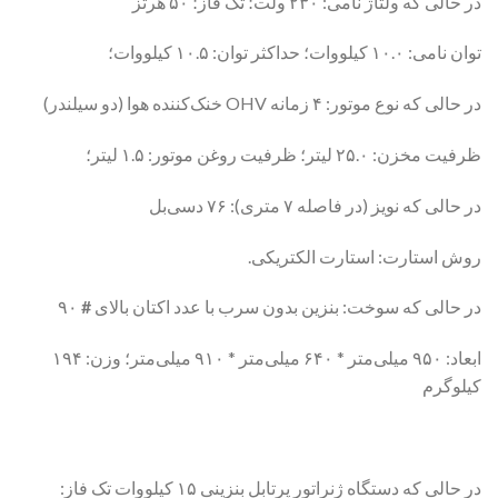
در حالی که ولتاژ نامی: ۲۳۰ ولت؛ تک فاز؛ ۵۰ هرتز
توان نامی: ۱۰.۰ کیلووات؛ حداکثر توان: ۱۰.۵ کیلووات؛
در حالی که نوع موتور: ۴ زمانه OHV خنک‌کننده هوا (دو سیلندر)
ظرفیت مخزن: ۲۵.۰ لیتر؛ ظرفیت روغن موتور: ۱.۵ لیتر؛
در حالی که نویز (در فاصله ۷ متری): ۷۶ دسی‌بل
روش استارت: استارت الکتریکی.
در حالی که سوخت: بنزین بدون سرب با عدد اکتان بالای
#
۹۰
ابعاد: ۹۵۰ میلی‌متر * ۶۴۰ میلی‌متر * ۹۱۰ میلی‌متر؛ وزن: ۱۹۴
کیلوگرم
در حالی که دستگاه ژنراتور پرتابل بنزینی ۱۵ کیلووات تک فاز: