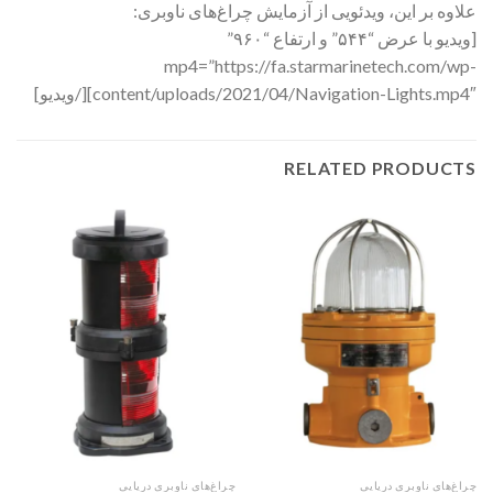
علاوه بر این، ویدئویی از آزمایش چراغ‌های ناوبری:
[ویدیو با عرض “۵۴۴” و ارتفاع “۹۶۰”
mp4=”https://fa.starmarinetech.com/wp-
content/uploads/2021/04/Navigation-Lights.mp4″][/ویدیو]
RELATED PRODUCTS
چراغ‌های ناوبری دریایی
چراغ‌های ناوبری دریایی