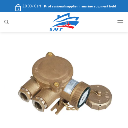
Ski
£
0.00
Cart /
Professional supplier in marine euipment field
0
t
conten