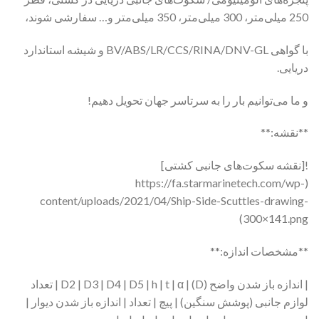
250 میلی‌متر، 300 میلی‌متر، 350 میلی‌متر و… سفارشی شوند،
با گواهی BV/ABS/LR/CCS/RINA/DNV-GL و شیشه استاندارد
دریایی.
و ما می‌توانیم بار را به سرتاسر جهان تحویل دهیم!
**نقشه:**
![نقشه سکوت‌های جانبی کشتی]
(https://fa.starmarinetech.com/wp-
content/uploads/2021/04/Ship-Side-Scuttles-drawing-
300×141.png)
**مشخصات اندازه:**
| اندازه باز شدن واضح (D) | D2 | D3 | D4 | D5 | h | t | α | تعداد
لوازم جانبی (پوشش سنگین) | پیچ | تعداد | اندازه باز شدن دیوار |