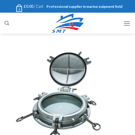
Ski
£
0.00
Cart /
Professional supplier in marine euipment field
0
t
conten