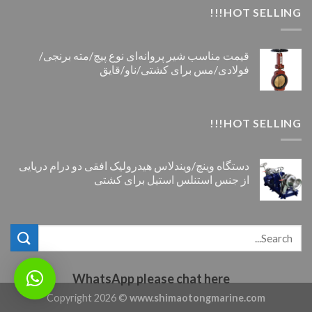
HOT SELLING!!!
قیمت مناسب شیر پروانه‌ای نوع پیچ/مته برنجی/
فولادی/مس برای کشتی/ناو/قایق
HOT SELLING!!!
دستگاه وینچ/ویندلاس هیدرولیک افقی دو درام دریایی
از جنس استنلس استیل برای کشتی
WhatsApp please chat here
Copyright 2026 ©
www.shimaotongmarine.com