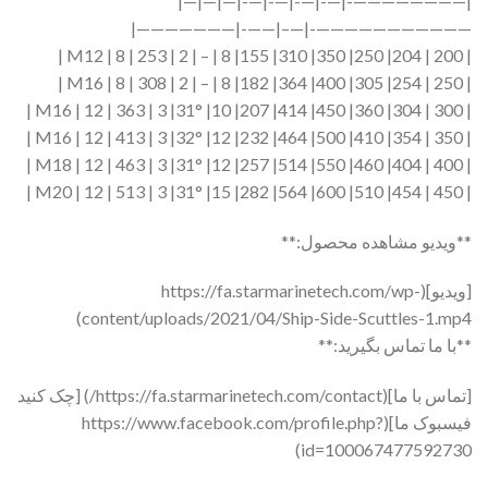
|————————-|—-|—-|—-|—-|—|—|—|
———————————-|—–|——-|———————|
| 200 | 204| 250| 350| 310| 155| 8 | – | 2 | M12 | 8 | 253 |
| 250 | 254| 305| 400| 364| 182| 8 | – | 2 | M16 | 8 | 308 |
| 300 | 304| 360| 450| 414| 207| 10| 31°| 3 | M16 | 12 | 363 |
| 350 | 354| 410| 500| 464| 232| 12| 32°| 3 | M16 | 12 | 413 |
| 400 | 404| 460| 550| 514| 257| 12| 31°| 3 | M18 | 12 | 463 |
| 450 | 454| 510| 600| 564| 282| 15| 31°| 3 | M20 | 12 | 513 |
**ویدیو مشاهده محصول:**
[ویدیو](https://fa.starmarinetech.com/wp-
content/uploads/2021/04/Ship-Side-Scuttles-1.mp4)
**با ما تماس بگیرید:**
[تماس با ما](https://fa.starmarinetech.com/contact/)
[چک کنید
فیسبوک ما](https://www.facebook.com/profile.php?
id=100067477592730)