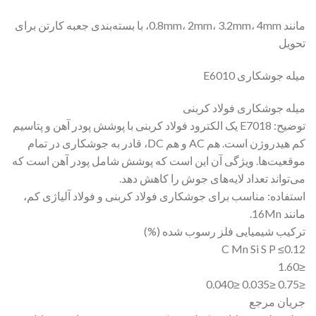
مانند 0.8mm، 2mm، 3.2mm، 4mm، با بسته‌بندی جعبه کارتن برای
تحویل
میله جوشکاری E6010
میله جوشکاری فولاد کربنی
توضیح: E7018 یک الکترود فولاد کربنی با پوشش پودر آهن و پتاسیم
کم هیدروژن است. هم AC و هم DC، قادر به جوشکاری در تمام
موقعیت‌ها. ویژگی آن این است که پوشش شامل پودر آهن است که
می‌تواند تعداد لایه‌های جوش را کاهش دهد.
استفاده: مناسب برای جوشکاری فولاد کربنی و فولاد آلیاژی کم،
مانند 16Mn.
ترکیب شیمیایی فلز رسوب شده (%)
C Mn Si S P ≤0.12
≤1.60
≤0.75 ≤0.035 ≤0.040
جریان مرجع