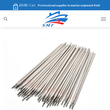
Ski
£
0.00
Cart /
Professional supplier in marine euipment field
0
t
conten