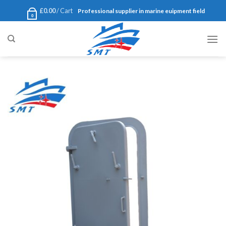
Ski
£
0.00
Cart /
Professional supplier in marine euipment field
0
t
conten