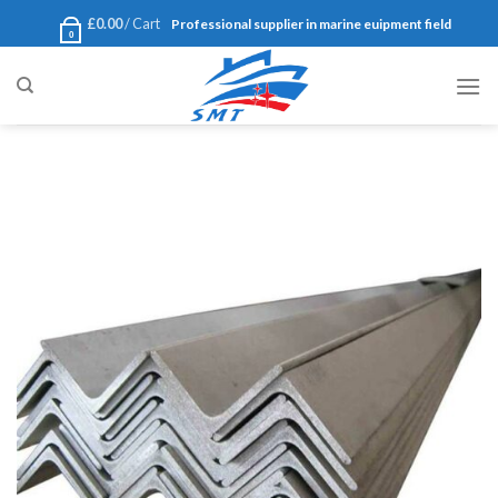
Ski
£
0.00
Cart /
Professional supplier in marine euipment field
0
t
conten