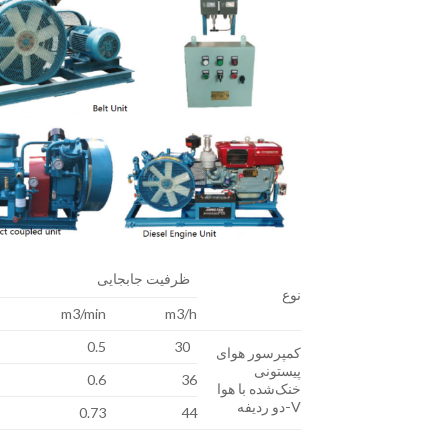
ظرفیت جابجایی
نوع
m3/min
m3/h
0.5
30
کمپرسور هوای
پیستونی
0.6
36
خنک‌شده با هوا
V-دو ردیفه
0.73
44