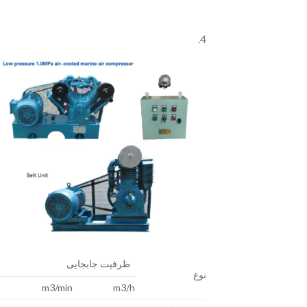
4.
ظرفیت جابجایی
نوع
m3/min
m3/h