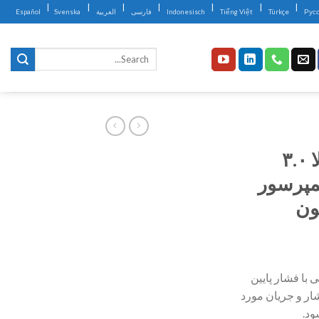
|
|
|
|
|
|
|
Рус
Türkçe
Tiếng Việt
Indonesisch
فارسی
العربية
Svenska
Español
فشار کم متوسط ​​بالا ۳.۰
۳۰ بار کمپرسور
ون
با فشار پایین
ار و جریان مورد
د.