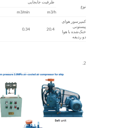
ظرفیت جابجایی
نوع
m3/min
m3/h
کمپرسور هوای
پیستونی
0.34
20.4
خنک‌شده با هوا
دو ردیفه
2.