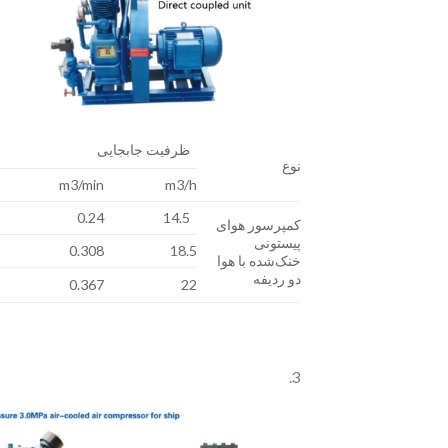
ظرفیت جابجایی
نوع
m3/min
m3/h
0.24
14.5
کمپرسور هوای
پیستونی
0.308
18.5
خنک‌شده با هوا
دو ردیفه
0.367
22
3.