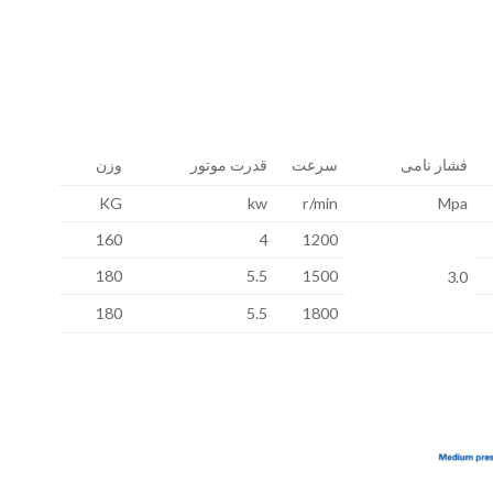
فشار نامی
سرعت
قدرت موتور
وزن
KG
kw
r/min
Mpa
160
4
1200
180
5.5
1500
3.0
180
5.5
1800