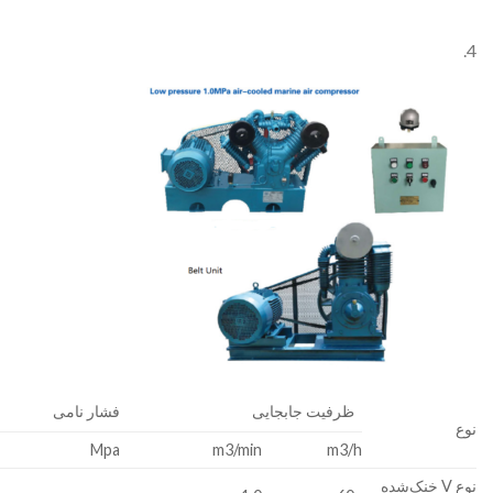
4.
ظرفیت جابجایی
فشار نامی
نوع
Mpa
m3/min
m3/h
نوع V خنک‌شده