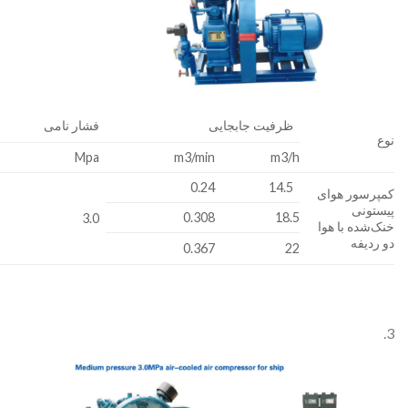
ظرفیت جابجایی
فشار نامی
نوع
Mpa
m3/min
m3/h
0.24
14.5
کمپرسور هوای
پیستونی
0.308
18.5
3.0
خنک‌شده با هوا
دو ردیفه
0.367
22
3.