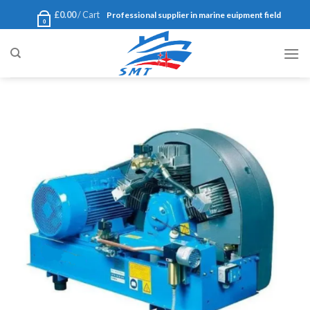
Ski
£
0.00
Cart /
Professional supplier in marine euipment field
0
t
conten