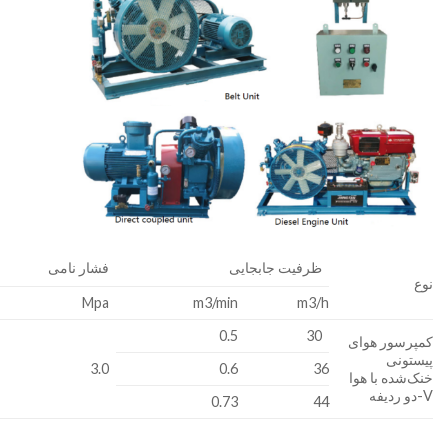
ظرفیت جابجایی
فشار نامی
نوع
Mpa
m3/min
m3/h
0.5
30
کمپرسور هوای
پیستونی
3.0
0.6
36
خنک‌شده با هوا
V-دو ردیفه
0.73
44