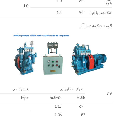
1.0
60
با هوا
1.0
خنک‌شده با هوا
90
1.5
5.نوع خنک‌شده با آب
ظرفیت جابجایی
فشار نامی
نوع
Mpa
m3/min
m3/h
1.15
69
1.36
82