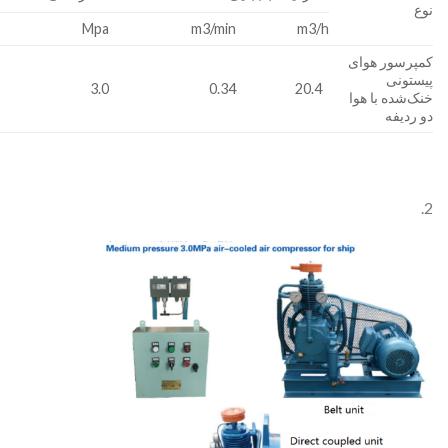
نوع
Mpa
m3/min
m3/h
کمپرسور هوای
پیستونی
3.0
0.34
20.4
خنک‌شده با هوا
دو ردیفه
2.