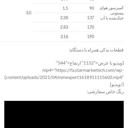
کمپرسور هوای
1.5
90
پیستونی
3.0
2.28
137
خنک‌شده با آب
2.83
170
3.16
190
قطعات یدکی همراه با دستگاه:
[ویدیو با عرض=”1152″ ارتفاع=”544″
mp4=”https://fa.starmarinetech.com/wp-
content/uploads/2021/04/mmexport1618911115602.mp4″]
[/ویدیو]
رنگ خاص سفارشی: