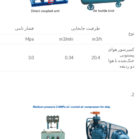
ظرفیت جابجایی
فشار نامی
نوع
Mpa
m3/min
m3/h
کمپرسور هوای
پیستونی
3.0
0.34
20.4
خنک‌شده با هوا
دو ردیفه
2.