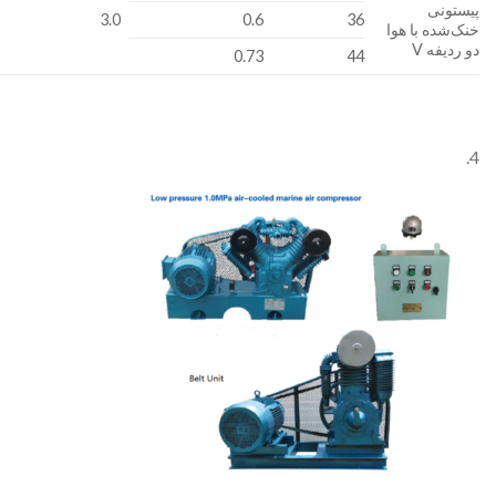
پیستونی
3.0
0.6
36
خنک‌شده با هوا
دو ردیفه V
0.73
44
4.