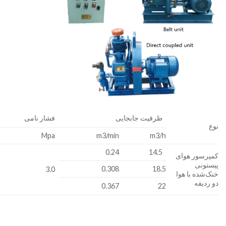
ظرفیت جابجایی
فشار نامی
نوع
Mpa
m3/min
m3/h
0.24
14.5
کمپرسور هوای
پیستونی
0.308
18.5
3.0
خنک‌شده با هوا
دو ردیفه
0.367
22