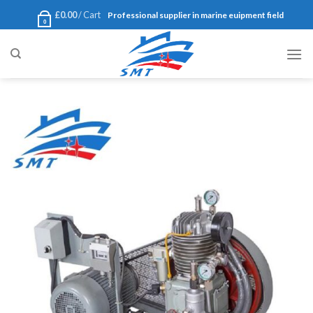
Ski
£
0.00
Cart /
Professional supplier in marine euipment field
0
t
conten