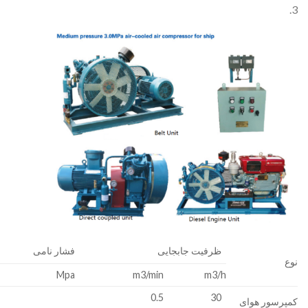
3.
ظرفیت جابجایی
فشار نامی
نوع
Mpa
m3/min
m3/h
0.5
30
کمپرسور هوای