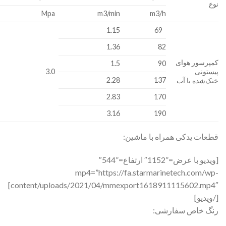
نوع
Mpa
m3/min
m3/h
1.15
69
1.36
82
کمپرسور هوای
1.5
90
پیستونی
3.0
2.28
137
خنک‌شده با آب
2.83
170
3.16
190
قطعات یدکی همراه با ماشین:
[ویدیو با عرض=”1152″ ارتفاع=”544″
mp4=”https://fa.starmarinetech.com/wp-
content/uploads/2021/04/mmexport1618911115602.mp4″]
[/ویدیو]
رنگ خاص سفارشی: